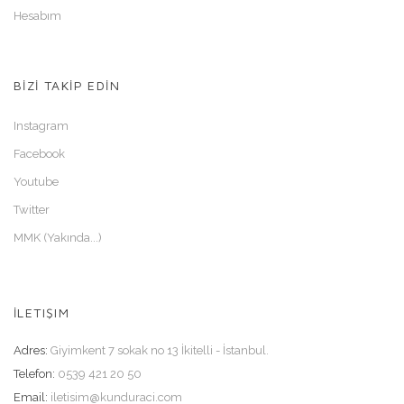
Hesabım
BİZİ TAKİP EDİN
Instagram
Facebook
Youtube
Twitter
MMK (Yakında...)
İLETIŞIM
Adres:
Giyimkent 7 sokak no 13 İkitelli - İstanbul.
Telefon:
0539 421 20 50
Email:
iletisim@kunduraci.com