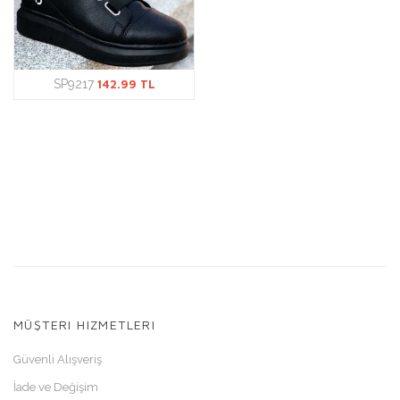
SP9217
142.99 TL
MÜŞTERI HIZMETLERI
Güvenli Alışveriş
İade ve Değişim