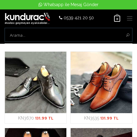
Whatsapp ile Mesaj Gönder
0539 421 20 50
Tog
0
nav
KN3670
131.99 TL
KN3535
131.99 TL