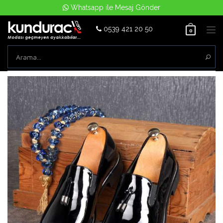
Whatsapp ile Mesaj Gönder
0539 421 20 50
Tog
0
nav