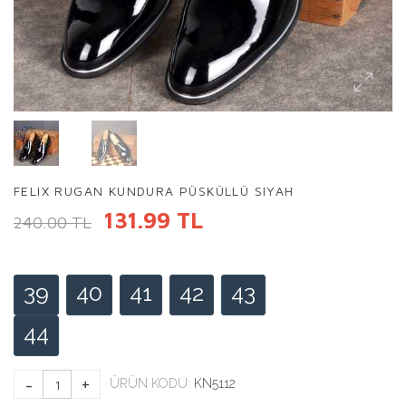
FELIX RUGAN KUNDURA PÜSKÜLLÜ SIYAH
131.99 TL
240.00 TL
39
40
41
42
43
44
ÜRÜN KODU:
KN5112