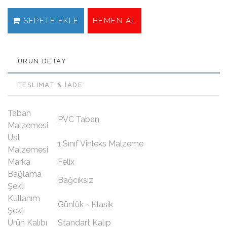
SEPETE EKLE
HEMEN AL
ÜRÜN DETAY
TESLIMAT & İADE
Taban
:PVC Taban
Malzemesi
Üst
:1.Sınıf Vinleks Malzeme
Malzemesi
Marka
:Felix
Bağlama
:Bağcıksız
Şekli
Kullanım
:Günlük - Klasik
Şekli
Ürün Kalıbı
:Standart Kalıp