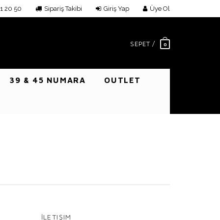
1 20 50
Sipariş Takibi
Giriş Yap
Üye Ol
SEPET /
0
39 & 45 NUMARA
OUTLET
İLETIŞIM