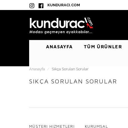
KUNDURACI.COM
ANASAYFA
TÜM ÜRÜNLER
Anasayfa
Sıkça Sorulan Sorular
SIKÇA SORULAN SORULAR
MÜŞTERI HIZMETLERI
KURUMSAL