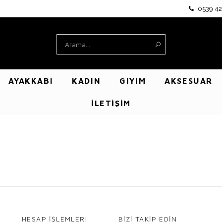
0539 42
AYAKKABI
KADIN
GIYIM
AKSESUAR
İLETİŞİM
HESAP İŞLEMLERI
BİZİ TAKİP EDİN