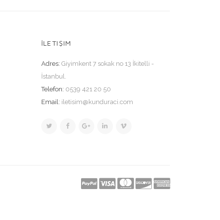
İLETIŞIM
Adres:
Giyimkent 7 sokak no 13 İkitelli -
İstanbul.
Telefon:
0539 421 20 50
Email:
iletisim@kunduraci.com