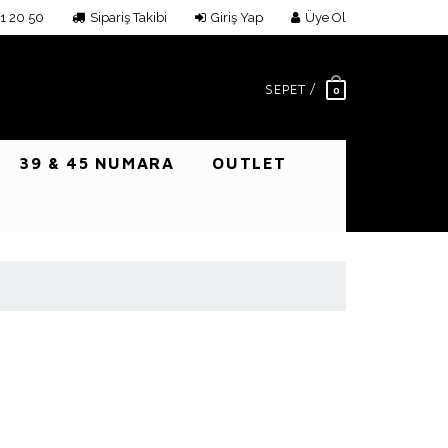
1 20 50
Sipariş Takibi
Giriş Yap
Üye Ol
SEPET /
0
39 & 45 NUMARA
OUTLET