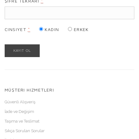
ŞIFRE TEKRARI
*
CINSIYET
*
KADIN
ERKEK
MÜŞTERI HIZMETLERI
Güvenli Alışveriş
İade ve Değişim
Taşıma ve Teslimat
Sıkça Sorulan Sorular