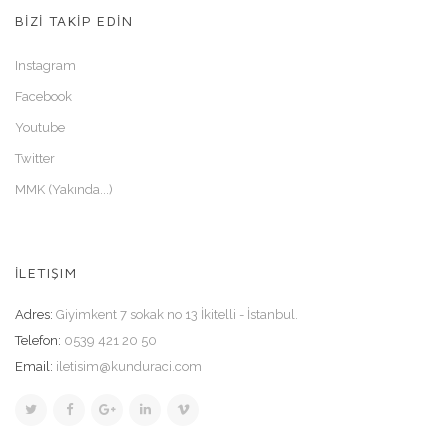
BİZİ TAKİP EDİN
Instagram
Facebook
Youtube
Twitter
MMK (Yakında...)
İLETIŞIM
Adres:
Giyimkent 7 sokak no 13 İkitelli - İstanbul.
Telefon:
0539 421 20 50
Email:
iletisim@kunduraci.com