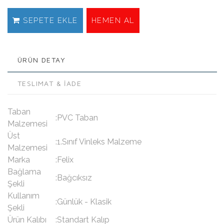
SEPETE EKLE
HEMEN AL
ÜRÜN DETAY
TESLIMAT & İADE
Taban
:PVC Taban
Malzemesi
Üst
:1.Sınıf Vinleks Malzeme
Malzemesi
Marka
:Felix
Bağlama
:Bağcıksız
Şekli
Kullanım
:Günlük - Klasik
Şekli
Ürün Kalıbı
:Standart Kalıp