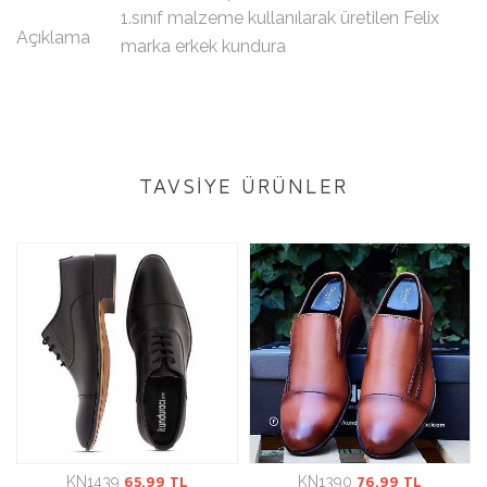
1.sınıf malzeme kullanılarak üretilen Felix
Açıklama
marka erkek kundura
TAVSİYE ÜRÜNLER
KN1439
65.99 TL
KN1390
76.99 TL