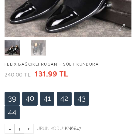
FELIX BAĞCIKLI RUGAN - SÜET KUNDURA
131.99 TL
240.00 TL
39
40
41
42
43
44
ÜRÜN KODU:
KN6847