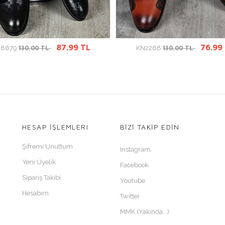
ÜRÜN DETAYINA GİT
ÜRÜN DETAYINA GİT
87.99 TL
76.99
130.00 TL
130.00 TL
N8679
KN2268
HESAP İŞLEMLERI
BİZİ TAKİP EDİN
Şifremi Unuttum
Instagram
Yeni Üyelik
Facebook
Sipariş Takibi
Youtube
Hesabım
Twitter
MMK (Yakında...)