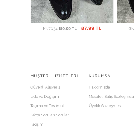
GİT
ÜRÜN DETAYINA GİT
.99 TL
87.99 TL
150.00 TL
KN7034
G
MÜŞTERI HIZMETLERI
KURUMSAL
Güvenli Alışveriş
Hakkımızda
İade ve Değişim
Mesafeli Satış Sözleşmesi
Taşıma ve Teslimat
Üyelik Sözleşmesi
Sıkça Sorulan Sorular
İletişim