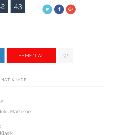
42
43
HEMEN AL
IMAT & İADE
ban
Vinleks Malzeme
z
 Klasik