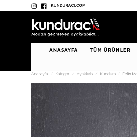
KUNDURACI.COM
ANASAYFA
TÜM ÜRÜNLER
Anasayfa
Kategori
Ayakkabı
Kundura
Felix M