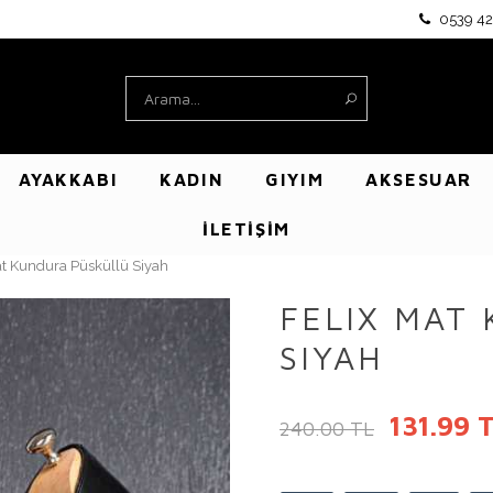
0539 42
AYAKKABI
KADIN
GIYIM
AKSESUAR
İLETİŞİM
at Kundura Püsküllü Siyah
FELIX MAT
SIYAH
131.99 
240.00 TL