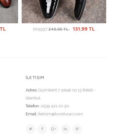
ÜRÜN DETAYINA GİT
Ü
 TL
131.99 TL
240.00 TL
KN1997
KN854
İLETIŞIM
Adres:
Giyimkent 7 sokak no 13 İkitelli -
İstanbul.
Telefon:
0539 421 20 50
Email:
iletisim@kunduraci.com