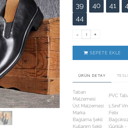
39
40
41
44
SEPETE EKLE
ÜRÜN DETAY
TESL
Taban
:PVC Ta
Malzemesi
Üst Malzemesi
:1.Sınıf 
Marka
:Felix
Bağlama Şekli
:Bağcıksı
Kullanım Şekli
:Günlük -