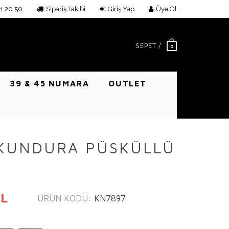
1 20 50
Sipariş Takibi
Giriş Yap
Üye Ol
SEPET /
0
39 & 45 NUMARA
OUTLET
 KUNDURA PÜSKÜLLÜ
TL
ÜRÜN KODU:
KN7897