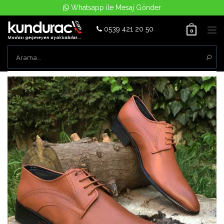
Whatsapp ile Mesaj Gönder
0539 421 20 50
Tog
0
nav