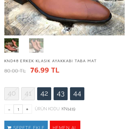
KND48 ERKEK KLASIK AYAKKABI TABA MAT
76.99 TL
80.00 TL
40
41
42
43
44
ÜRÜN KODU:
KN1419
SEPETE EKLE
HEMEN AL