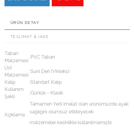
ÜRÜN DETAY
TESLIMAT & İADE
Taban
:PVC Taban
Malzemesi
Üst
:Suni Deri (Vinleks)
Malzemesi
Kalıp
:Standart Kalıp
Kullanım
:Günlük - Klasik
Şekli
Tamamen Yerli imalat olan ürünümüzde ayak
sağlığını olumsuz etkileyecek
Açıklama
malzemeler kesinlikle kullanılmamıştır.