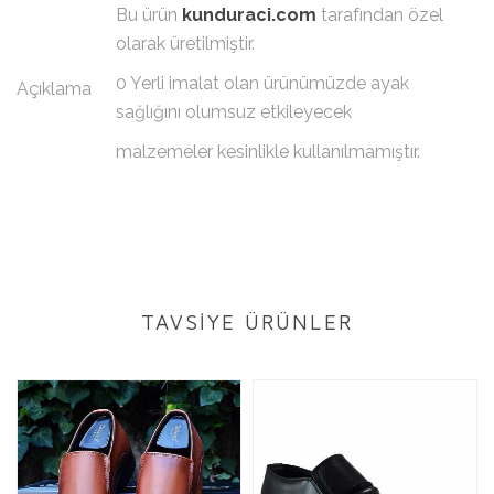
Bu ürün
kunduraci.com
tarafından özel
olarak üretilmiştir.
0 Yerli imalat olan ürünümüzde ayak
Açıklama
sağlığını olumsuz etkileyecek
malzemeler kesinlikle kullanılmamıştır.
TAVSİYE ÜRÜNLER