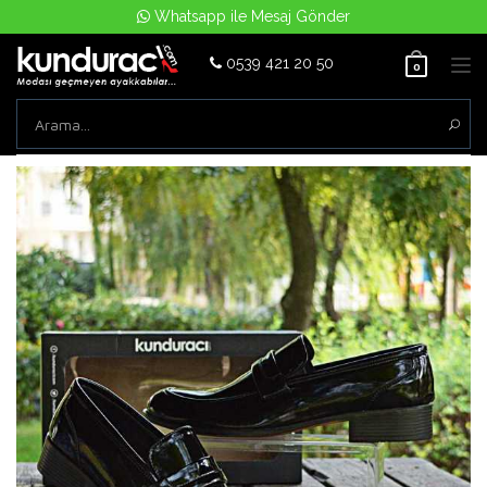
Whatsapp ile Mesaj Gönder
0539 421 20 50
Tog
0
nav