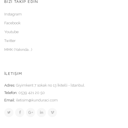
BİZİ TAKİP EDİN
Instagram
Facebook
Youtube
Twitter
MMK (Yakında...)
İLETIŞIM
Adres:
Giyimkent 7 sokak no 13 İkitelli - İstanbul.
Telefon:
0539 421 20 50
Email:
iletisim@kunduraci.com