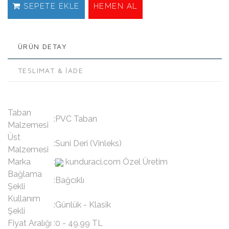
SEPETE EKLE
HEMEN AL
ÜRÜN DETAY
TESLIMAT & İADE
Taban
:PVC Taban
Malzemesi
Üst
:Suni Deri (Vinleks)
Malzemesi
Marka
:
kunduraci.com Özel Üretim
Bağlama
:Bağcıklı
Şekli
Kullanım
:Günlük - Klasik
Şekli
Fiyat Aralığı
:0 - 49.99 TL