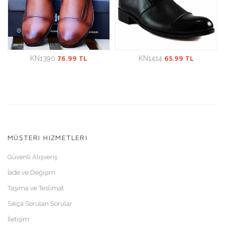
KN1390
76.99 TL
KN1414
65.99 TL
MÜŞTERI HIZMETLERI
Güvenli Alışveriş
İade ve Değişim
Taşıma ve Teslimat
Sıkça Sorulan Sorular
İletişim