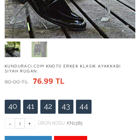
KUNDURACI.COM KND70 ERKEK KLASIK AYAKKABI
SIYAH RUGAN
76.99 TL
80.00 TL
40
41
42
43
44
ÜRÜN KODU:
KN1385