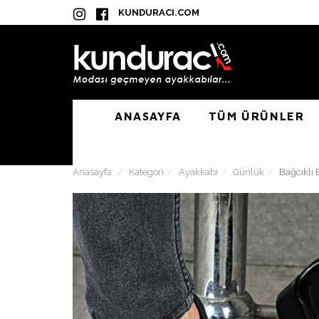
KUNDURACI.COM
ANASAYFA
TÜM ÜRÜNLER
Anasayfa
Kategori
Ayakkabı
Günlük
Bağcıklı 