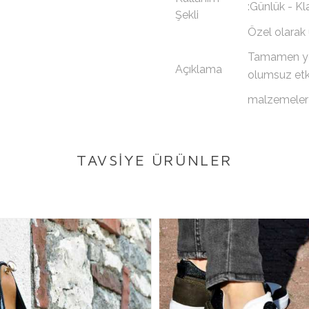
:Günlük - Kl
Şekli
Özel olarak ü
Tamamen yer
Açıklama
olumsuz etk
malzemeler k
TAVSİYE ÜRÜNLER