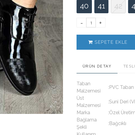
40
41
42
SEPETE EKLE
ÜRÜN DETAY
TESL
Taban
:PVC Taban
Malzemesi
Üst
:Suni Deri (
Malzemesi
Marka
:
Özel Üreti
Bağlama
:Bağcıklı
Şekli
Kullanım