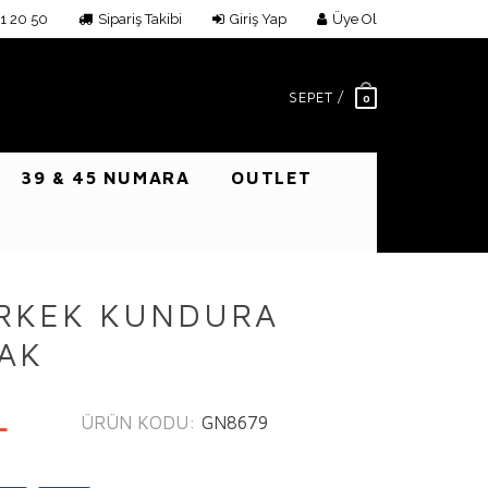
1 20 50
Sipariş Takibi
Giriş Yap
Üye Ol
SEPET /
0
39 & 45 NUMARA
OUTLET
ERKEK KUNDURA
LAK
L
ÜRÜN KODU:
GN8679