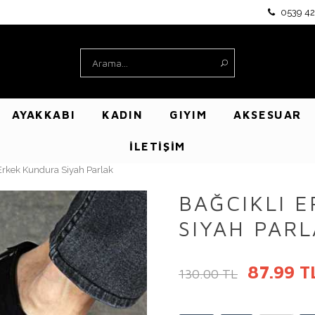
0539 42
AYAKKABI
KADIN
GIYIM
AKSESUAR
İLETİŞİM
Erkek Kundura Siyah Parlak
BAĞCIKLI 
SIYAH PAR
87.99 T
130.00 TL