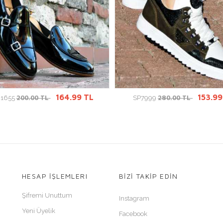
ÜRÜN DETAYINA GİT
ÜRÜN DETAYINA GİT
164.99 TL
153.99
200.00 TL
280.00 TL
1655
SP7999
HESAP İŞLEMLERI
BİZİ TAKİP EDİN
Şifremi Unuttum
Instagram
Yeni Üyelik
Facebook