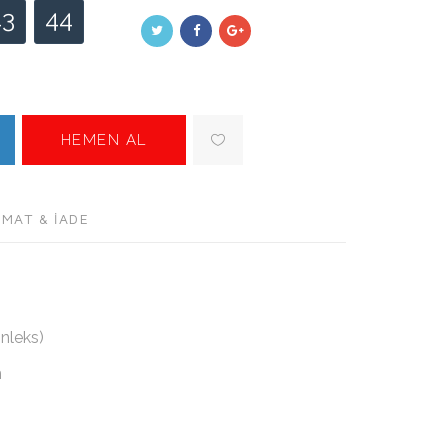
43
44
HEMEN AL
IMAT & İADE
Vinleks)
m