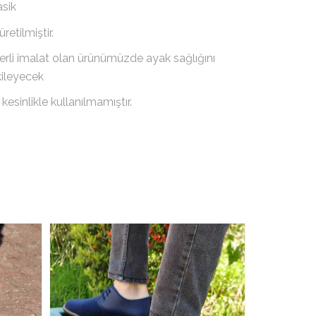
asik
retilmiştir.
li imalat olan ürünümüzde ayak sağlığını
ileyecek
esinlikle kullanılmamıştır.