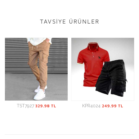
TAVSİYE ÜRÜNLER
TST7927
329.98 TL
KPR4024
249.99 TL