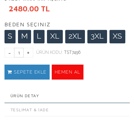
2480.00 TL
BEDEN SEÇINIZ
S
M
L
XL
2XL
3XL
XS
ÜRÜN KODU:
TST7496
SEPETE EKLE
HEMEN AL
ÜRÜN DETAY
TESLIMAT & İADE