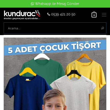
Whatsapp ile Mesaj Gönder
0539 421 20 50
Tog
0
nav