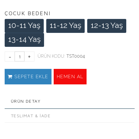
ÇOCUK BEDENI
10-11 Yaş
11-12 Yaş
12-13 Yaş
13-14 Yaş
ÜRÜN KODU:
TST0004
SEPETE EKLE
HEMEN AL
ÜRÜN DETAY
TESLIMAT & İADE