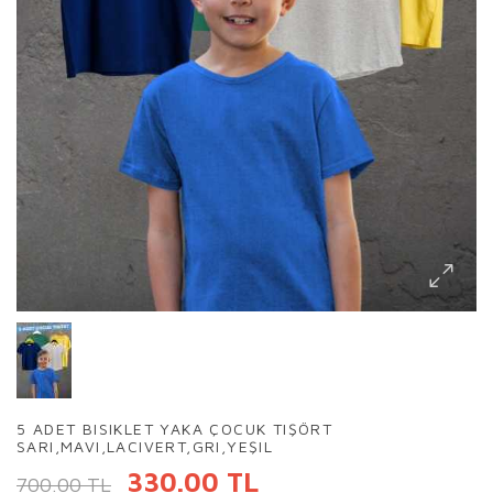
5 ADET BISIKLET YAKA ÇOCUK TIŞÖRT
SARI,MAVI,LACIVERT,GRI,YEŞIL
330.00 TL
700.00 TL