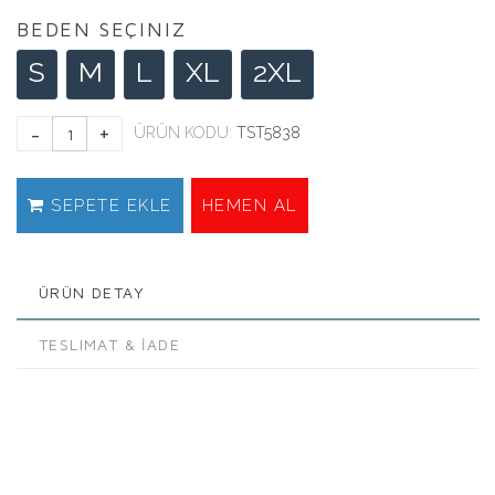
BEDEN SEÇINIZ
S
M
L
XL
2XL
ÜRÜN KODU:
TST5838
SEPETE EKLE
HEMEN AL
ÜRÜN DETAY
TESLIMAT & İADE