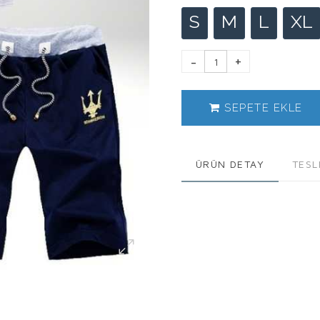
S
M
L
XL
SEPETE EKLE
ÜRÜN DETAY
TESL