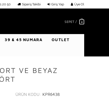
1 20 50
Sipariş Takibi
Giriş Yap
Üye Ol
SEPET /
0
39 & 45 NUMARA
OUTLET
ŞORT VE BEYAZ
ŞÖRT
ÜRÜN KODU:
KPR6438