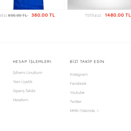
ÜRÜN DETAYINA GİT
ÜRÜN DETAYINA GİT
360.00 TL
1480.00 TL
600.00 TL
9611
TST6402
HESAP İŞLEMLERI
BİZİ TAKİP EDİN
Şifremi Unuttum
Instagram
Yeni Üyelik
Facebook
Sipariş Takibi
Youtube
Hesabım
Twitter
MMK (Yakında...)