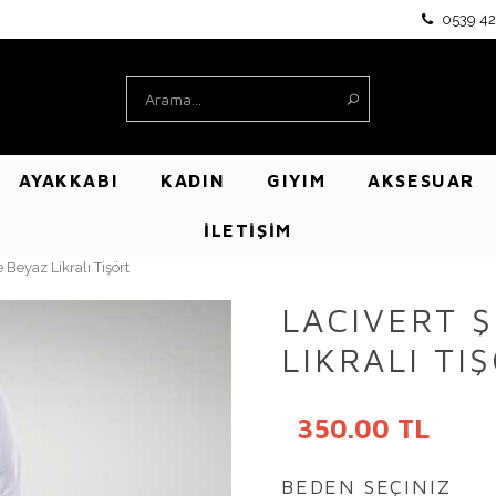
0539 42
AYAKKABI
KADIN
GIYIM
AKSESUAR
İLETİŞİM
e Beyaz Likralı Tişört
LACIVERT 
LIKRALI TI
350.00 TL
BEDEN SEÇINIZ