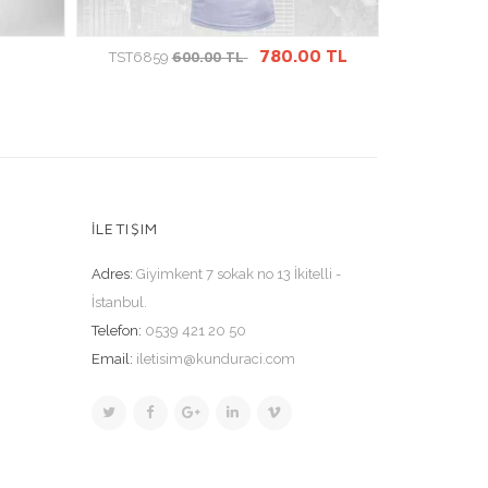
ÜRÜN DETAYINA GİT
Ü
780.00 TL
600.00 TL
TST6859
TST6681
İLETIŞIM
Adres:
Giyimkent 7 sokak no 13 İkitelli -
İstanbul.
Telefon:
0539 421 20 50
Email:
iletisim@kunduraci.com