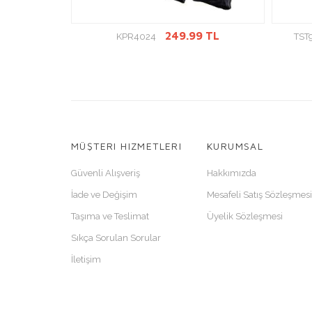
GİT
ÜRÜN DETAYINA GİT
 TL
249.99 TL
KPR4024
TST
MÜŞTERI HIZMETLERI
KURUMSAL
Güvenli Alışveriş
Hakkımızda
İade ve Değişim
Mesafeli Satış Sözleşmesi
Taşıma ve Teslimat
Üyelik Sözleşmesi
Sıkça Sorulan Sorular
İletişim