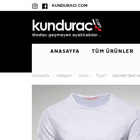
KUNDURACI.COM
ANASAYFA
TÜM ÜRÜNLER
Anasayfa
Kategori
Giyim
Tişört
Lacivert Şort v