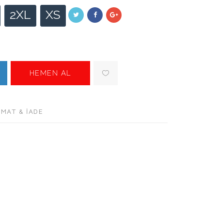
2XL
XS
HEMEN AL
IMAT & İADE