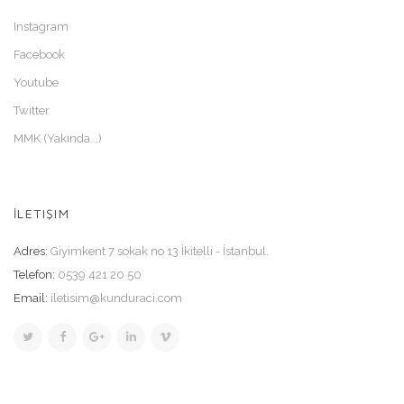
Instagram
Facebook
Youtube
Twitter
MMK (Yakında...)
İLETIŞIM
Adres:
Giyimkent 7 sokak no 13 İkitelli - İstanbul.
Telefon:
0539 421 20 50
Email:
iletisim@kunduraci.com