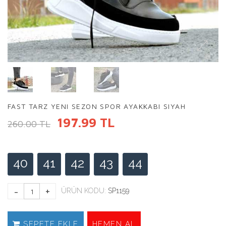
FAST TARZ YENI SEZON SPOR AYAKKABI SIYAH
197.99 TL
260.00 TL
40
41
42
43
44
ÜRÜN KODU:
SP1159
SEPETE EKLE
HEMEN AL