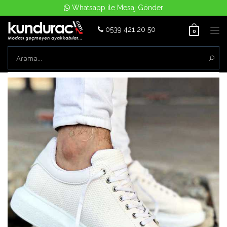
Whatsapp ile Mesaj Gönder
0539 421 20 50
Tog
0
nav