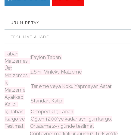
ÜRÜN DETAY
TESLIMAT & İADE
Taban
:Faylon Taban
Malzemesi
Üst
:1.Sınıf Vinleks Malzeme
Malzemesi
İç
Terleme veya Koku Yapmayan Astar
:
Malzeme
Ayakkabı
Standart Kalıp
:
Kalıbı
İç Taban
:Ortopedik İç Taban
Kargo ve
Öğlen 12:00'ye kadar aynı gün kargo,
:
Teslimat
Ortalama 2-3 günde teslimat
Conteyner markalı ürünümüz Türkiye'de