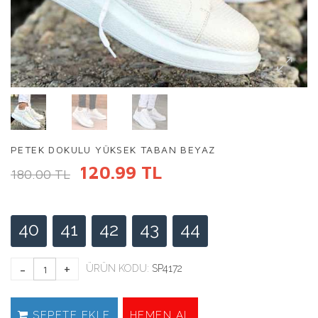
PETEK DOKULU YÜKSEK TABAN BEYAZ
120.99 TL
180.00 TL
40
41
42
43
44
ÜRÜN KODU:
SP4172
SEPETE EKLE
HEMEN AL