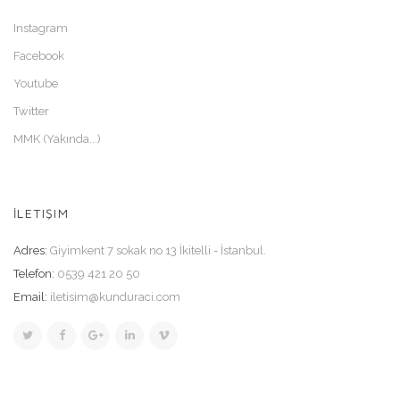
Instagram
Facebook
Youtube
Twitter
MMK (Yakında...)
İLETIŞIM
Adres:
Giyimkent 7 sokak no 13 İkitelli - İstanbul.
Telefon:
0539 421 20 50
Email:
iletisim@kunduraci.com