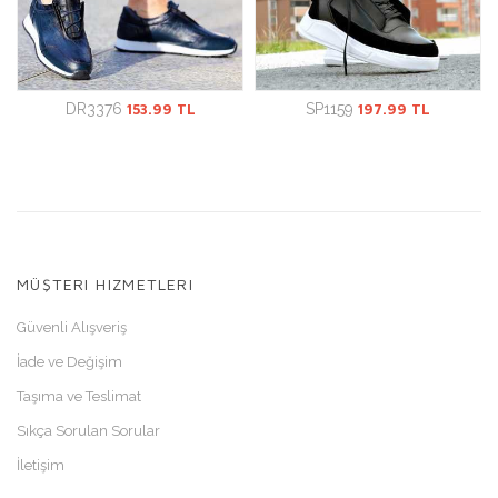
DR3376
153.99 TL
SP1159
197.99 TL
MÜŞTERI HIZMETLERI
Güvenli Alışveriş
İade ve Değişim
Taşıma ve Teslimat
Sıkça Sorulan Sorular
İletişim