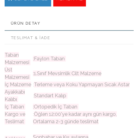
ÜRÜN DETAY
TESLIMAT & İADE
Taban
:Faylon Taban
Malzemesi
Üst
:1.Sınıf Mevsimlik Cilt Malzeme
Malzemesi
İç Malzeme
Terleme veya Koku Yapmayan Sıcak Astar
:
Ayakkabı
Standart Kalıp
:
Kalıbı
İç Taban
:Ortopedik İç Taban
Kargo ve
Öğlen 12:00'ye kadar aynı gün kargo,
:
Teslimat
Ortalama 2-3 günde teslimat
Sonbahar ve Kış aylarına