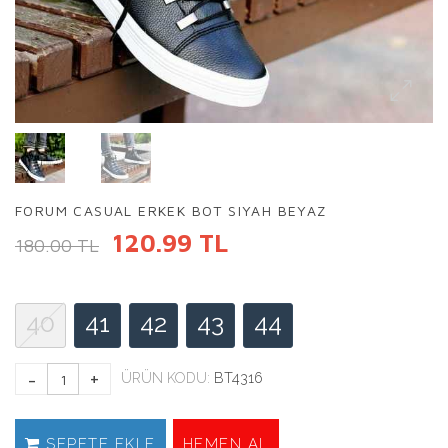
FORUM CASUAL ERKEK BOT SIYAH BEYAZ
120.99 TL
180.00 TL
40
41
42
43
44
ÜRÜN KODU:
BT4316
SEPETE EKLE
HEMEN AL