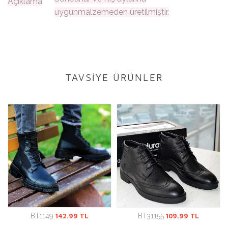
Açıklama
uygunmalzemeden üretilmiştir.
TAVSİYE ÜRÜNLER
BT1149
142.99 TL
BT31155
109.99 TL