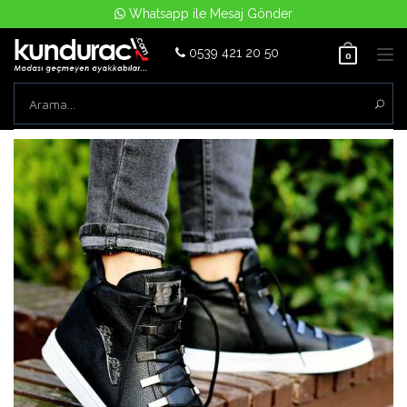
Whatsapp ile Mesaj Gönder
0539 421 20 50
Tog
0
nav