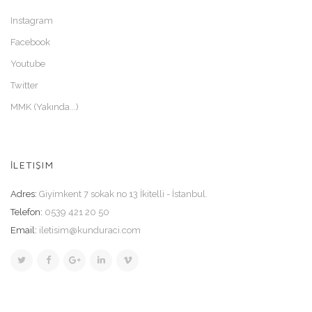
Instagram
Facebook
Youtube
Twitter
MMK (Yakında...)
İLETIŞIM
Adres:
Giyimkent 7 sokak no 13 İkitelli - İstanbul.
Telefon:
0539 421 20 50
Email:
iletisim@kunduraci.com