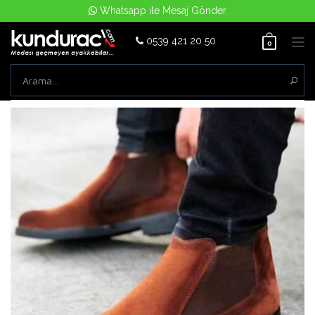
Whatsapp ile Mesaj Gönder
0539 421 20 50
Tog
0
nav