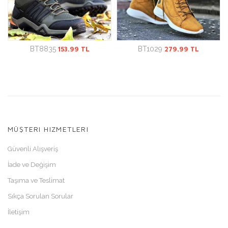
BT8835
153.99 TL
BT1029
279.99 TL
MÜŞTERI HIZMETLERI
Güvenli Alışveriş
İade ve Değişim
Taşıma ve Teslimat
Sıkça Sorulan Sorular
İletişim