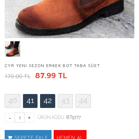
ÇYR YENI SEZON ERKEK BOT TABA SÜET
87.99 TL
170.00 TL
40
41
42
43
44
ÜRÜN KODU:
BT9777
SEPETE EKLE
HEMEN AL