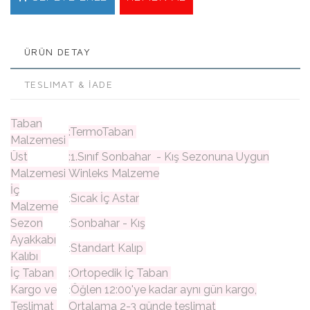
ÜRÜN DETAY
TESLIMAT & İADE
Taban
:TermoTaban
Malzemesi
Üst
:1.Sınıf Sonbahar - Kış Sezonuna Uygun
Malzemesi
Winleks Malzeme
İç
Sıcak İç Astar
:
Malzeme
Sezon
Sonbahar - Kış
:
Ayakkabı
Standart Kalıp
:
Kalıbı
İç Taban
:Ortopedik İç Taban
Kargo ve
Öğlen 12:00'ye kadar aynı gün kargo,
:
Teslimat
Ortalama 2-3 günde teslimat