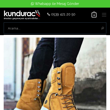
Whatsapp ile Mesaj Gönder
0539 421 20 50
Tog
0
nav