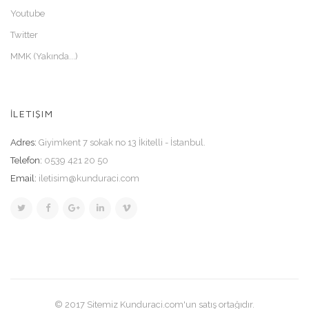
Youtube
Twitter
MMK (Yakında...)
İLETIŞIM
Adres:
Giyimkent 7 sokak no 13 İkitelli - İstanbul.
Telefon:
0539 421 20 50
Email:
iletisim@kunduraci.com
© 2017 Sitemiz Kunduraci.com'un satış ortağıdır.