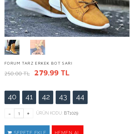
FORUM TARZ ERKEK BOT SARI
279.99 TL
250.00 TL
40
41
42
43
44
ÜRÜN KODU:
BT1029
SEPETE EKLE
HEMEN AL