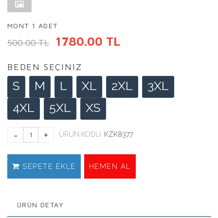
MONT 1 ADET
1780.00 TL
500.00 TL
BEDEN SEÇINIZ
S
M
L
XL
2XL
3XL
4XL
5XL
XS
ÜRÜN KODU:
KZK8377
SEPETE EKLE
HEMEN AL
ÜRÜN DETAY