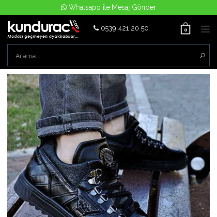
Whatsapp ile Mesaj Gönder
0539 421 20 50
Tog
0
nav