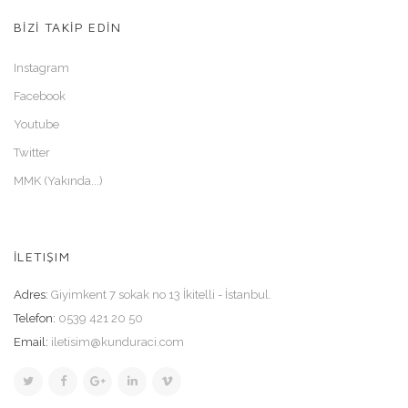
BİZİ TAKİP EDİN
Instagram
Facebook
Youtube
Twitter
MMK (Yakında...)
İLETIŞIM
Adres:
Giyimkent 7 sokak no 13 İkitelli - İstanbul.
Telefon:
0539 421 20 50
Email:
iletisim@kunduraci.com