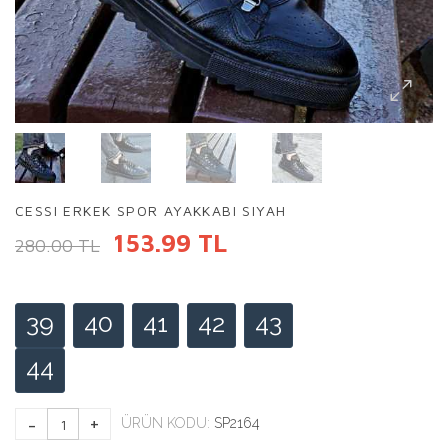
CESSI ERKEK SPOR AYAKKABI SIYAH
153.99 TL
280.00 TL
39
40
41
42
43
44
ÜRÜN KODU:
SP2164