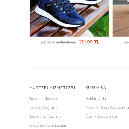
GİT
ÜRÜN DETAYINA GİT
3.99 TL
131.99 TL
230.00 TL
SP96833
SP
MÜŞTERI HIZMETLERI
KURUMSAL
Güvenli Alışveriş
Hakkımızda
İade ve Değişim
Mesafeli Satış Sözleşmesi
Taşıma ve Teslimat
Üyelik Sözleşmesi
Sıkça Sorulan Sorular