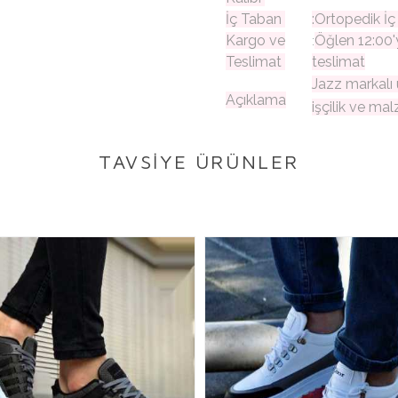
İç Taban
:Ortopedik İ
Kargo ve
Öğlen 12:00'
:
Teslimat
teslimat
Jazz markalı 
Açıklama
işçilik ve mal
TAVSİYE ÜRÜNLER