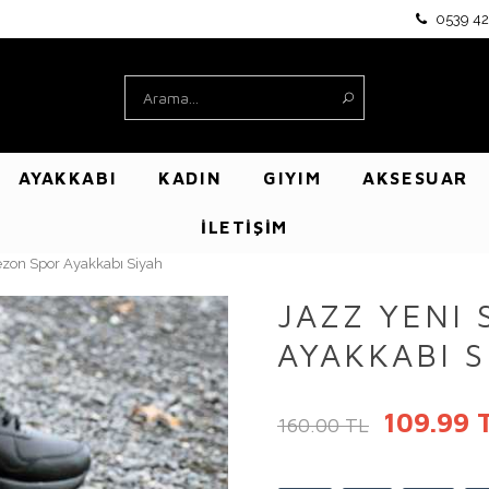
0539 42
AYAKKABI
KADIN
GIYIM
AKSESUAR
İLETİŞİM
ezon Spor Ayakkabı Siyah
JAZZ YENI
AYAKKABI S
109.99 
160.00 TL