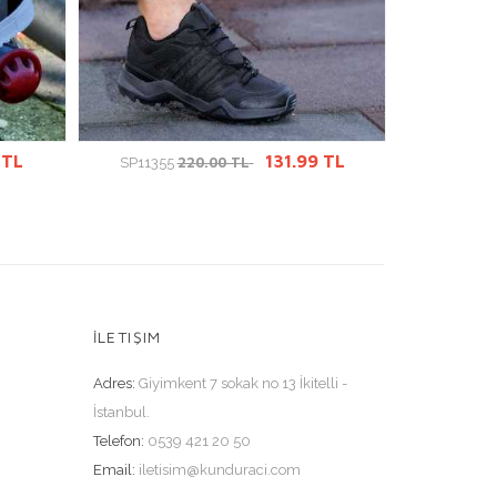
ÜRÜN DETAYINA GİT
Ü
 TL
131.99 TL
220.00 TL
SP11355
GN7310
İLETIŞIM
Adres:
Giyimkent 7 sokak no 13 İkitelli -
İstanbul.
Telefon:
0539 421 20 50
Email:
iletisim@kunduraci.com