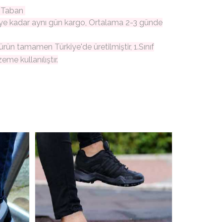
ç Taban
ye kadar aynı gün kargo, Ortalama 2-3 günde
ürün tamamen Türkiye'de üretilmiştir, 1.Sınıf
zeme kullanılıştır.