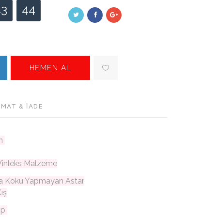
43
44
HEMEN AL
IMAT & İADE
an
li Winleks Malzeme
a Koku Yapmayan Astar
ış
ıp