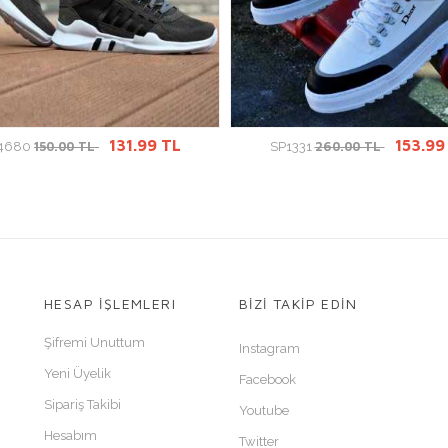
ÜRÜN DETAYINA GİT
ÜRÜN DETAYINA GİT
131.99 TL
153.99
150.00 TL
260.00 TL
4680
SP1331
HESAP İŞLEMLERI
BİZİ TAKİP EDİN
Şifremi Unuttum
Instagram
Yeni Üyelik
Facebook
Sipariş Takibi
Youtube
Hesabım
Twitter