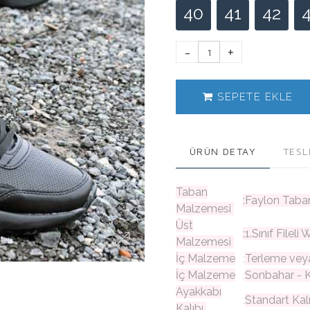
40
41
42
SEPETE EKLE
ÜRÜN DETAY
TESL
Taban
:Faylon Tab
Malzemesi
Üst
:1.Sınıf File
Malzemesi
İç Malzeme
Terleme vey
:
İç Malzeme
Sonbahar - K
:
Ayakkabı
Standart Kal
:
Kalıbı