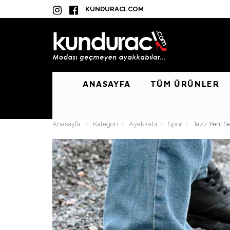
KUNDURACI.COM
ANASAYFA
TÜM ÜRÜNLER
Anasayfa
Kategori
Ayakkabı
Spor
Jazz Yeni S