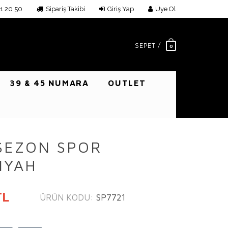
1 20 50
Sipariş Takibi
Giriş Yap
Üye Ol
SEPET /
0
39 & 45 NUMARA
OUTLET
 SEZON SPOR
IYAH
TL
ÜRÜN KODU:
SP7721