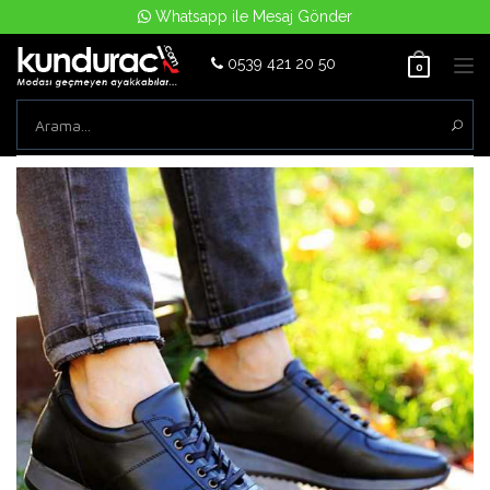
Whatsapp ile Mesaj Gönder
0539 421 20 50
Tog
0
nav