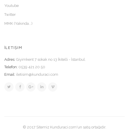
Youtube
Twitter
MMK (Yakında...)
İLETIŞIM
Adres:
Giyimkent 7 sokak no 13 İkitelli - İstanbul.
Telefon:
0539 421 20 50
Email:
iletisim@kunduraci.com
© 2017 Sitemiz Kunduraci.com'un satış ortağıdır.