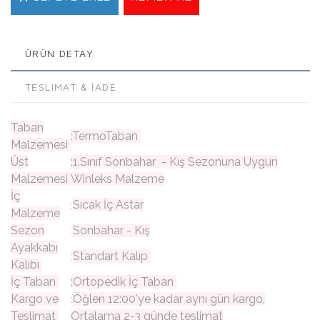
ÜRÜN DETAY
TESLIMAT & İADE
Taban
:TermoTaban
Malzemesi
Üst
:1.Sınıf Sonbahar - Kış Sezonuna Uygun
Malzemesi
Winleks Malzeme
İç
Sıcak İç Astar
:
Malzeme
Sezon
Sonbahar - Kış
:
Ayakkabı
Standart Kalıp
:
Kalıbı
İç Taban
:Ortopedik İç Taban
Kargo ve
Öğlen 12:00'ye kadar aynı gün kargo,
:
Teslimat
Ortalama 2-3 günde teslimat