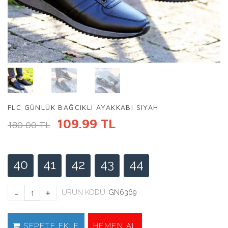
FLC GÜNLÜK BAĞCIKLI AYAKKABI SIYAH
109.99 TL
180.00 TL
40
41
42
43
44
ÜRÜN KODU:
GN6369
SEPETE EKLE
HEMEN AL