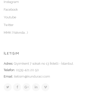
Instagram
Facebook
Youtube
Twitter
MMK (Yakında...)
İLETIŞIM
Adres:
Giyimkent 7 sokak no 13 İkitelli - İstanbul.
Telefon:
0539 421 20 50
Email:
iletisim@kunduraci.com