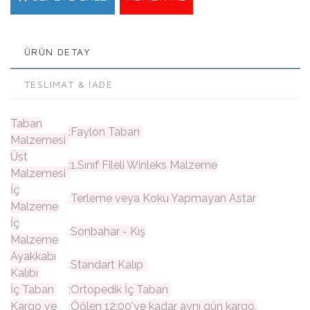
ÜRÜN DETAY
TESLIMAT & İADE
Taban
:Faylon Taban
Malzemesi
Üst
:1.Sınıf Fileli Winleks Malzeme
Malzemesi
İç
Terleme veya Koku Yapmayan Astar
:
Malzeme
İç
Sonbahar - Kış
:
Malzeme
Ayakkabı
Standart Kalıp
:
Kalıbı
İç Taban
:Ortopedik İç Taban
Kargo ve
Öğlen 12:00'ye kadar aynı gün kargo,
: