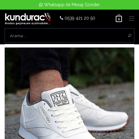
Whatsapp ile Mesaj Gönder
0539 421 20 50
Tog
0
nav