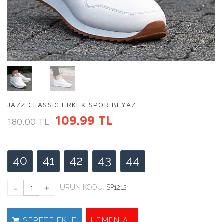
JAZZ CLASSIC ERKEK SPOR BEYAZ
109.99 TL
180.00 TL
40
41
42
43
44
ÜRÜN KODU:
SP1212
SEPETE EKLE
HEMEN AL