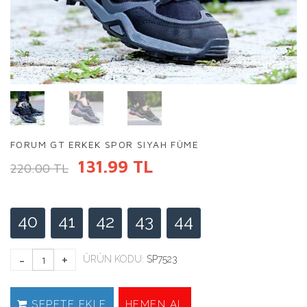
FORUM GT ERKEK SPOR SIYAH FÜME
131.99 TL
220.00 TL
40
41
42
43
44
ÜRÜN KODU:
SP7523
SEPETE EKLE
HEMEN AL