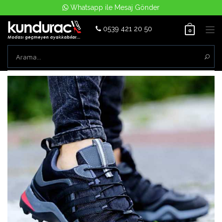
Whatsapp ile Mesaj Gönder
0539 421 20 50
Tog
0
nav