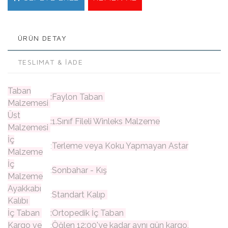
ÜRÜN DETAY
TESLIMAT & İADE
Taban
:Faylon Taban
Malzemesi
Üst
:1.Sınıf Fileli Winleks Malzeme
Malzemesi
İç
Terleme veya Koku Yapmayan Astar
:
Malzeme
İç
Sonbahar - Kış
:
Malzeme
Ayakkabı
Standart Kalıp
:
Kalıbı
İç Taban
:Ortopedik İç Taban
Kargo ve
Öğlen 12:00'ye kadar aynı gün kargo,
: