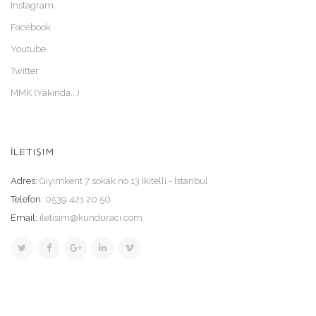
Instagram
Facebook
Youtube
Twitter
MMK (Yakında...)
İLETIŞIM
Adres:
Giyimkent 7 sokak no 13 İkitelli - İstanbul.
Telefon:
0539 421 20 50
Email:
iletisim@kunduraci.com