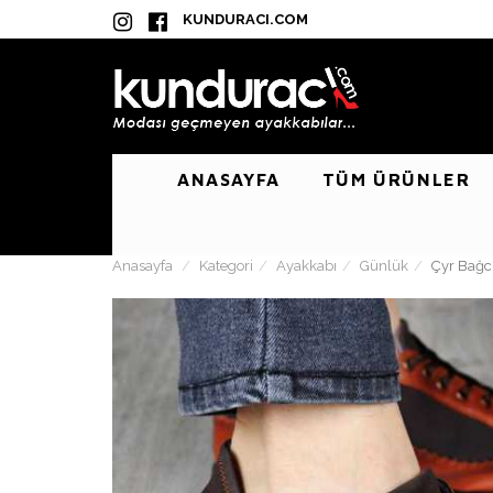
KUNDURACI.COM
ANASAYFA
TÜM ÜRÜNLER
Anasayfa
Kategori
Ayakkabı
Günlük
Çyr Bağc