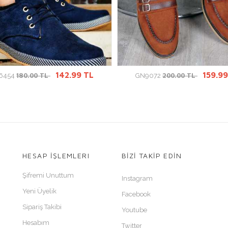
ÜRÜN DETAYINA GİT
ÜRÜN DETAYINA GİT
142.99 TL
159.99
180.00 TL
200.00 TL
6454
GN9072
HESAP İŞLEMLERI
BİZİ TAKİP EDİN
Şifremi Unuttum
Instagram
Yeni Üyelik
Facebook
Sipariş Takibi
Youtube
Hesabım
Twitter