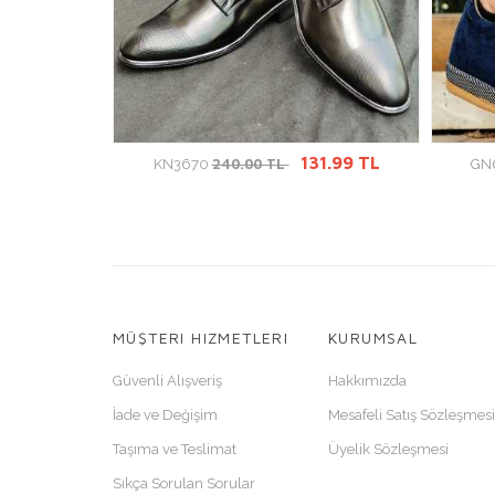
GİT
ÜRÜN DETAYINA GİT
9.99 TL
131.99 TL
240.00 TL
KN3670
GN
MÜŞTERI HIZMETLERI
KURUMSAL
Güvenli Alışveriş
Hakkımızda
İade ve Değişim
Mesafeli Satış Sözleşmesi
Taşıma ve Teslimat
Üyelik Sözleşmesi
Sıkça Sorulan Sorular