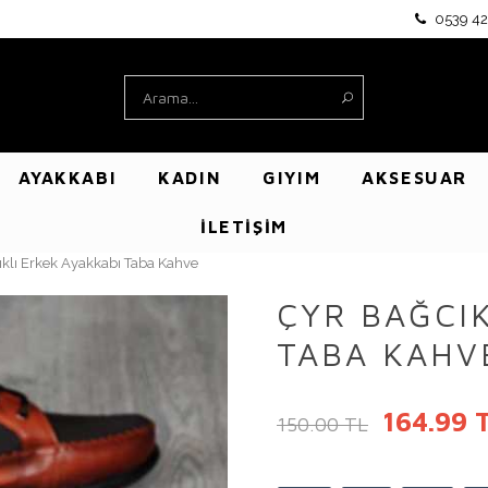
0539 42
AYAKKABI
KADIN
GIYIM
AKSESUAR
İLETİŞİM
ıklı Erkek Ayakkabı Taba Kahve
ÇYR BAĞCIK
TABA KAHV
164.99 
150.00 TL