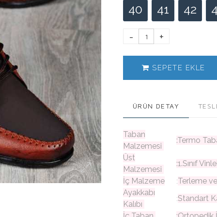
40
41
42
SEPETE EKLE
ÜRÜN DETAY
TESL
Taban
:Termo Ta
Malzemesi
Üst
:1.Sınıf Vi
Malzemesi
İç Malzeme
Terleme v
:
Ayakkabı
Standart K
:
Kalıbı
İç Taban
:Ortopedik