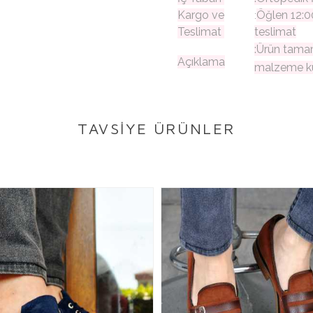
Kargo ve
Öğlen 12:0
:
Teslimat
teslimat
:Ürün tamame
Açıklama
malzeme kull
TAVSİYE ÜRÜNLER