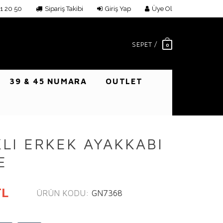
1 20 50
Sipariş Takibi
Giriş Yap
Üye Ol
SEPET /
0
39 & 45 NUMARA
OUTLET
LI ERKEK AYAKKABI
E
TL
ÜRÜN KODU:
GN7368