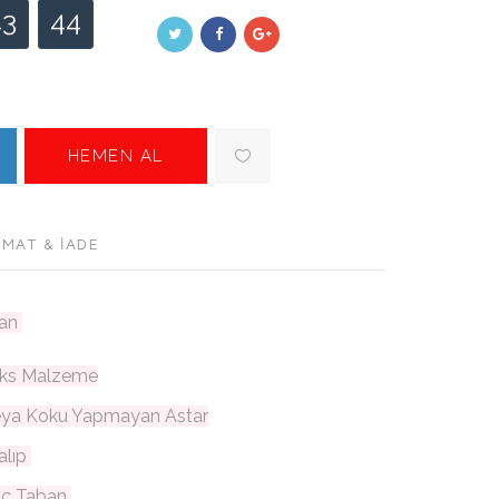
43
44
HEMEN AL
IMAT & İADE
ban
nleks Malzeme
eya Koku Yapmayan Astar
alıp
 İç Taban