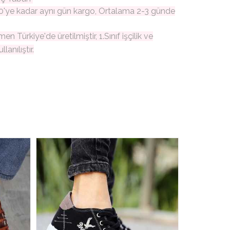
0'ye kadar aynı gün kargo, Ortalama 2-3 günde
n Türkiye'de üretilmiştir, 1.Sınıf işçilik ve
anılıştır.