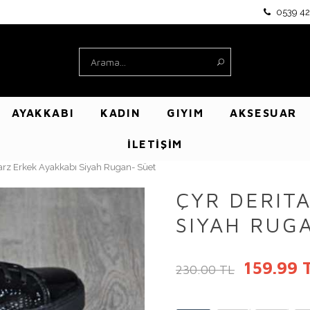
0539 42
AYAKKABI
KADIN
GIYIM
AKSESUAR
İLETİŞİM
tarz Erkek Ayakkabı Siyah Rugan- Süet
ÇYR DERIT
SIYAH RUG
159.99 
230.00 TL