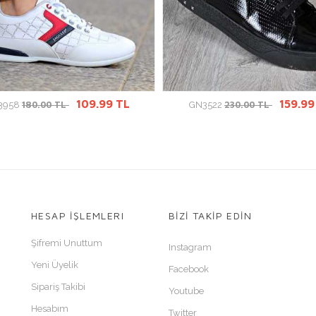
ÜRÜN DETAYINA GİT
ÜRÜN DETAYINA GİT
109.99 TL
159.99
180.00 TL
230.00 TL
3958
GN3522
HESAP İŞLEMLERI
BİZİ TAKİP EDİN
Şifremi Unuttum
Instagram
Yeni Üyelik
Facebook
Sipariş Takibi
Youtube
Hesabım
Twitter