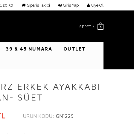
1 20 50
Sipariş Takibi
Giriş Yap
Üye Ol
SEPET /
0
39 & 45 NUMARA
OUTLET
ARZ ERKEK AYAKKABI
AN- SÜET
TL
ÜRÜN KODU:
GN1229