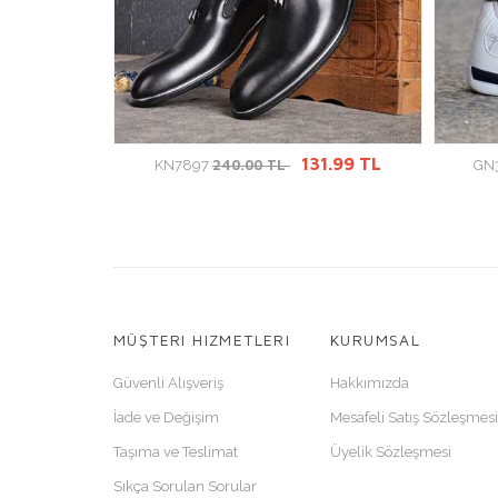
GİT
ÜRÜN DETAYINA GİT
1.99 TL
131.99 TL
240.00 TL
KN7897
GN
MÜŞTERI HIZMETLERI
KURUMSAL
Güvenli Alışveriş
Hakkımızda
İade ve Değişim
Mesafeli Satış Sözleşmesi
Taşıma ve Teslimat
Üyelik Sözleşmesi
Sıkça Sorulan Sorular