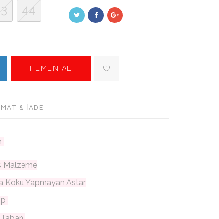
43
44
HEMEN AL
IMAT & İADE
n
eks Malzeme
a Koku Yapmayan Astar
lıp
ç Taban