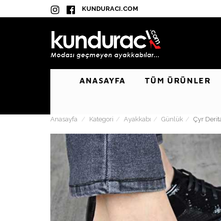
KUNDURACI.COM
ANASAYFA
TÜM ÜRÜNLER
Anasayfa
Kategori
Ayakkabı
Günlük
Çyr Deri