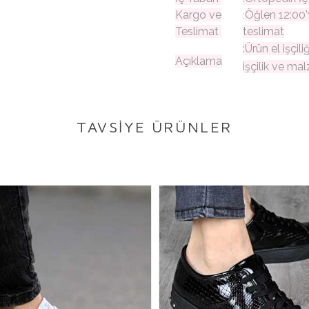
Kargo ve
Öğlen 12:00'
:
Teslimat
teslimat
:Ürün el işçil
Açıklama
işçilik ve mal
TAVSİYE ÜRÜNLER