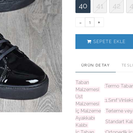
40
41
42
SEPETE EKLE
ÜRÜN DETAY
TESL
Taban
:Termo Taba
Malzemesi
Üst
:1.Sınıf Vinl
Malzemesi
İç Malzeme
Terleme vey
:
Ayakkabı
Standart Ka
:
Kalıbı
İç Taban
:Ortopedik İ