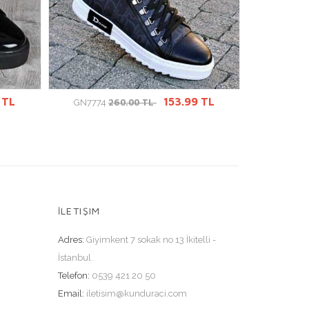
ÜRÜN DETAYINA GİT
Ü
 TL
153.99 TL
260.00 TL
GN7774
BT5399
İLETIŞIM
Adres:
Giyimkent 7 sokak no 13 İkitelli -
İstanbul.
Telefon:
0539 421 20 50
Email:
iletisim@kunduraci.com